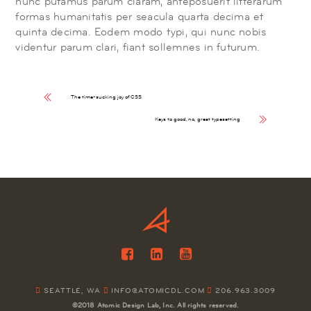
nunc putamus parum claram, anteposuerit litterarum
formas humanitatis per seacula quarta decima et
quinta decima. Eodem modo typi, qui nunc nobis
videntur parum clari, fiant sollemnes in futurum.
The time-sucking joy of CSS
Keys to good, no, great typesetting
SEATTLE, WA
INFO@ATOMICDL.COM
206.963.3009
©2018 Atomic Design Lab, Inc. All rights reserved.