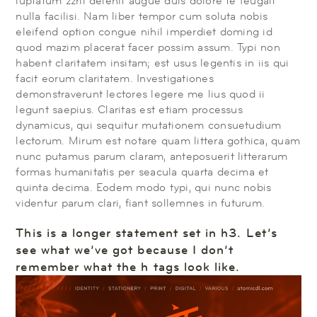
luptatum zzril delenit augue duis dolore te feugait
nulla facilisi. Nam liber tempor cum soluta nobis
eleifend option congue nihil imperdiet doming id
quod mazim placerat facer possim assum. Typi non
habent claritatem insitam; est usus legentis in iis qui
facit eorum claritatem. Investigationes
demonstraverunt lectores legere me lius quod ii
legunt saepius. Claritas est etiam processus
dynamicus, qui sequitur mutationem consuetudium
lectorum. Mirum est notare quam littera gothica, quam
nunc putamus parum claram, anteposuerit litterarum
formas humanitatis per seacula quarta decima et
quinta decima. Eodem modo typi, qui nunc nobis
videntur parum clari, fiant sollemnes in futurum.
This is a longer statement set in h3. Let’s
see what we’ve got because I don’t
remember what the h tags look like.