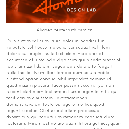
Aligned center with caption
Duis autem vel eum iriure dolor in hendrerit in
vulputate velit esse molestie consequat, vel illum
dolore eu feugiat nulla facilisis at vero eros et
accumsan et iusto odio dignissim qui blandit praesent
luptatum zzril delenit augue duis dolore te feugait
nulla facilisi. Nam liber tempor cum soluta nobis
eleifend option congue nihil imperdiet doming id
quod mazim placerat facer possim assum. Typi non
habent claritatem insitam; est usus legentis in iis qui
facit eorum claritatem. Investigationes
demonstraverunt lectores legere me lius quod ii
legunt saepius. Claritas est etiam processus
dynamicus, qui sequitur mutationem consuetudium
lectorum. Mirum est notare quam littera gothica, quam